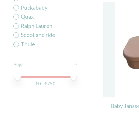
Puckababy
Quax
Ralph Lauren
Scoot and ride
Thule
Prijs
Minimale prijswaarde
Price maximum value
€
0
- €
750
Baby Janss