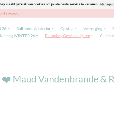
ay maakt gebruik van cookies om jou de beste service te verlenen.
Manage c
A - Nieuwpoort
R 26
Bali home & interior
Op stap
Verzorging
Kleding WINTER 26
Bloombay Geschenklijsten
Cadeau
 ❤️ Maud Vandenbrande & 