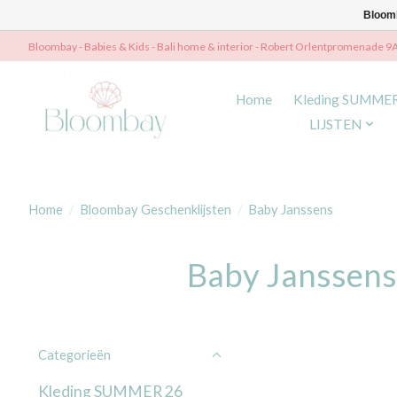
Bloomb
Bloombay - Babies & Kids - Bali home & interior - Robert Orlentpromenade 9
Home
Kleding SUMME
LIJSTEN
Home
/
Bloombay Geschenklijsten
/
Baby Janssens
Baby Janssens
Categorieën
Kleding SUMMER 26