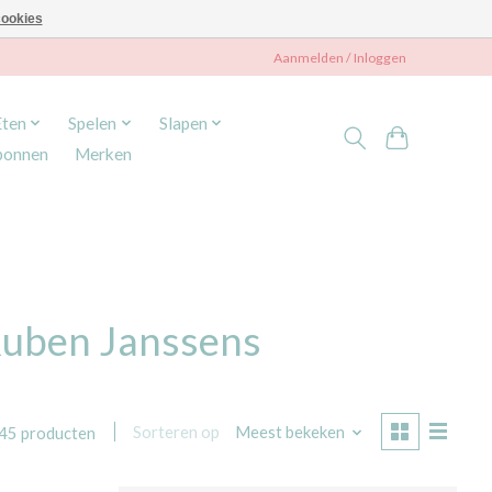
ookies
Aanmelden / Inloggen
Eten
Spelen
Slapen
bonnen
Merken
Ruben Janssens
Sorteren op
Meest bekeken
45 producten