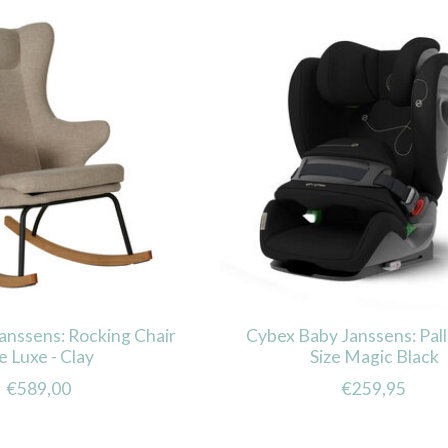
anssens: Rocking Chair
Cybex Baby Janssens: Pall
 Luxe - Clay
Size Magic Black
€589,00
€259,95