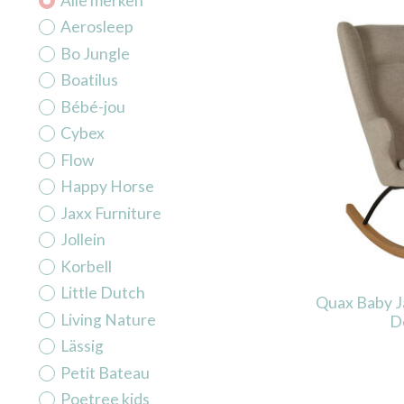
Alle merken
Aerosleep
Bo Jungle
Boatilus
Bébé-jou
Cybex
Flow
Happy Horse
Jaxx Furniture
Jollein
Korbell
Little Dutch
Quax Baby J
Living Nature
De
Lässig
Petit Bateau
Poetree kids