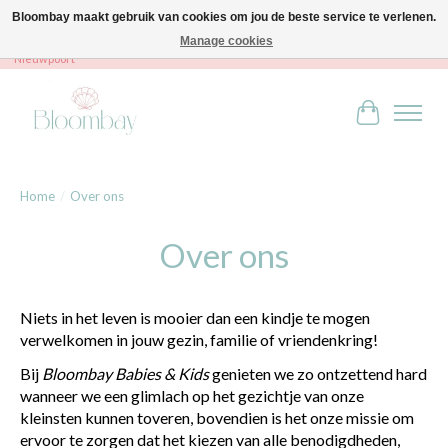
Bloombay maakt gebruik van cookies om jou de beste service te verlenen.
Manage cookies
Bloombay - Babies & Kids - Bali home & interior - Robert Orlentpromenade 9A -
Nieuwpoort
Winkelwag
Home
/
Over ons
Over ons
Niets in het leven is mooier dan een kindje te mogen
verwelkomen in jouw gezin, familie of vriendenkring!
Bij
Bloombay Babies & Kids
genieten we zo ontzettend hard
wanneer we een glimlach op het gezichtje van onze
kleinsten kunnen toveren, bovendien is het onze missie om
ervoor te zorgen dat het kiezen van alle benodigdheden,