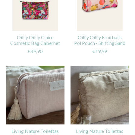
Oilily Oilily Claire
Oilily Oilily Fruitballs
Cosmetic Bag Cabernet
Pol Pouch - Shifting Sand
€49,90
€19,99
Living Nature Toilettas
Living Nature Toilettas