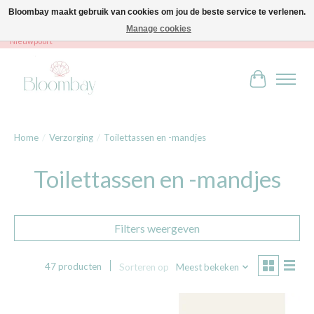
Bloombay maakt gebruik van cookies om jou de beste service te verlenen.
Manage cookies
Bloombay - Babies & Kids - Bali home & interior - Robert Orlentpromenade 9A -
Nieuwpoort
Winkelwag
Home
/
Verzorging
/
Toilettassen en -mandjes
Toilettassen en -mandjes
Filters weergeven
47 producten
Sorteren op
Meest bekeken