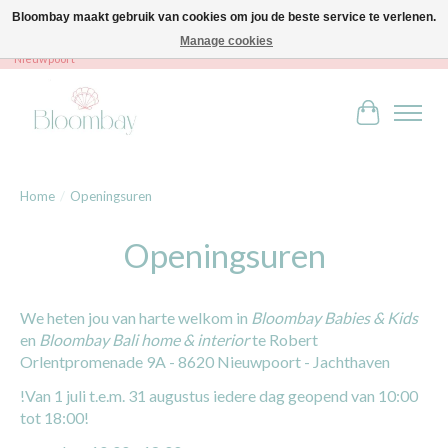
Bloombay maakt gebruik van cookies om jou de beste service te verlenen.
Manage cookies
Bloombay - Babies & Kids - Bali home & interior - Robert Orlentpromenade 9A -
Nieuwpoort
Winkelwag
Home
/
Openingsuren
Openingsuren
We heten jou van harte welkom in
Bloombay Babies & Kids
en
Bloombay Bali home & interior
te Robert
Orlentpromenade 9A - 8620 Nieuwpoort - Jachthaven
!Van 1 juli t.e.m. 31 augustus iedere dag geopend van 10:00
tot 18:00!