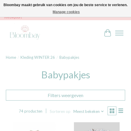
Bloombay maakt gebruik van cookies om jou de beste service te verlenen.
Manage cookies
Bloombay - Babies & Kids - Bali home & interior - Robert Orlentpromenade 9A -
Nieuwpoort
Winkelwag
Home
/
Kleding WINTER 26
/
Babypakjes
Babypakjes
Filters weergeven
74 producten
Sorteren op
Meest bekeken