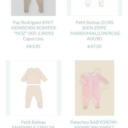
Paz Rodriguez KNIT
Petit Bateau DORS
NEWBORN ROMPER
BIEN ZIPPE
"NOZ" 005-134093
MARSHMALLOW/ROSE
Capuccino
A0G9O
€83,95
€47,00
Petit Bateau
Patachou BABYGROW -
ENSEMBLE 2 PIECES
NEWBORN SWEET