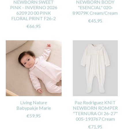
NEWBORN SWEET
NEWBORN BODY
PINK - INVERNO 2026
"ESENCIAL" 020-
6209 20 00 PINK
89079K Cream/Cream
FLORAL PRINT F26-2
€45,95
€66,95
Living Nature
Paz Rodriguez KNIT
Babypakje Marie
NEWBORN ROMPER
"TERNURA OI 26-27"
€59,95
005-193767 Cream
€71,95