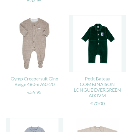
€32,95
Gymp Creepersuit Gino
Petit Bateau
Beige 480-6760-20
COMBINAISON
LONGUE EVERGREEN
€59,95
A0GVM
€70,00