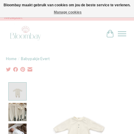
Bloombay maakt gebruik van cookies om jou de beste service te verlenen.
Manage cookies
Bloombay - Babies & Kids - Bali home & interior - Robert Orlentpromenade 9A -
Nieuwpoort
Winkelwag
Home
/
Babypakje Evert
Product image slideshow Items