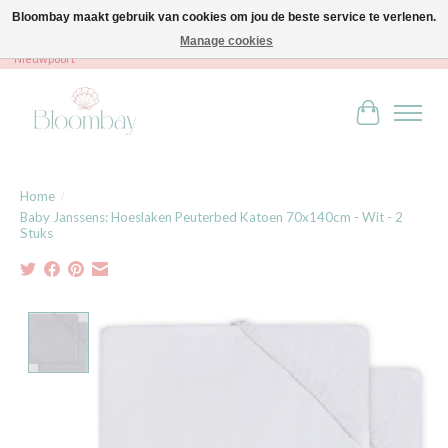
Bloombay maakt gebruik van cookies om jou de beste service te verlenen.
Manage cookies
Bloombay - Babies & Kids - Bali home & interior - Robert Orlentpromenade 9A -
Nieuwpoort
Winkelwag
Home
/
Baby Janssens: Hoeslaken Peuterbed Katoen 70x140cm - Wit - 2
Stuks
Product image slideshow Items