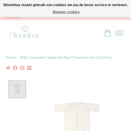
Bloombay maakt gebruik van cookies om jou de beste service te verlenen.
Manage cookies
Bloombay - Babies & Kids - Bali home & interior - Robert Orlentpromenade 9A -
Nieuwpoort
Winkelwag
Home
/
Baby Janssens: Slaapzak Bag 4 Seasons 6m-2,5j Pure
Product image slideshow Items