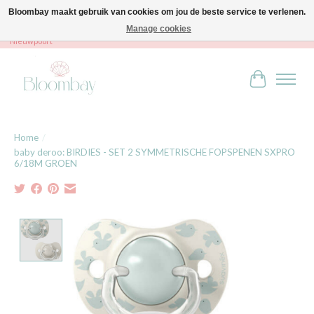
Bloombay maakt gebruik van cookies om jou de beste service te verlenen.
Manage cookies
Bloombay - Babies & Kids - Bali home & interior - Robert Orlentpromenade 9A -
Nieuwpoort
Winkelwag
Home
/
baby deroo: BIRDIES - SET 2 SYMMETRISCHE FOPSPENEN SXPRO
6/18M GROEN
Product image slideshow Items