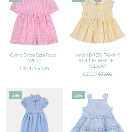
Gymp Dress Ezra Rose -
Natini DRESS FANNY
White
STRIPES WHITE -
YELLOW
€32,47
€64,95
€35,00
€70,00
Sale
Sale