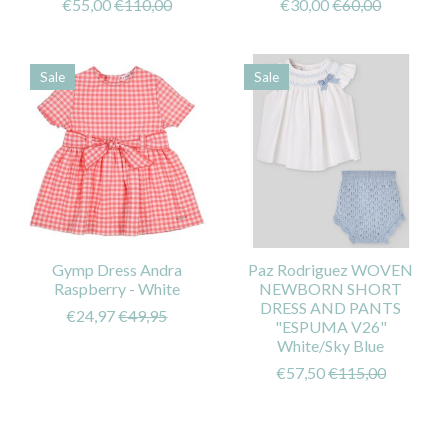
€55,00
€110,00
€30,00
€60,00
Sale
Sale
Gymp Dress Andra
Paz Rodriguez WOVEN
Raspberry - White
NEWBORN SHORT
DRESS AND PANTS
€24,97
€49,95
"ESPUMA V26"
White/Sky Blue
€57,50
€115,00