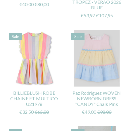
TROPEZ - VERÃO 2026
€40,00
€80,00
BLUE
€53,97
€107,95
Sale
Sale
BILLIEBLUSH ROBE
Paz Rodriguez WOVEN
CHAINE ET MULTICO
NEWBORN DRESS
U21978
"CANDY" Chalk Pink
€32,50
€65,00
€49,00
€98,00