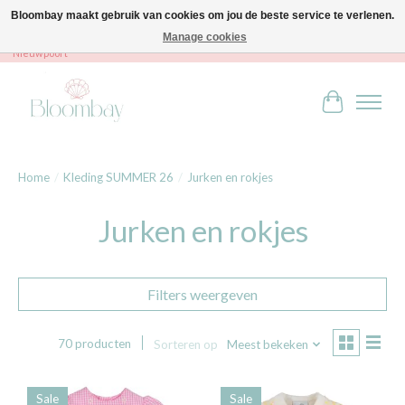
Bloombay maakt gebruik van cookies om jou de beste service te verlenen.
Manage cookies
Bloombay - Babies & Kids - Bali home & interior - Robert Orlentpromenade 9A -
Nieuwpoort
Winkelwag
Home
/
Kleding SUMMER 26
/
Jurken en rokjes
Jurken en rokjes
Filters weergeven
70 producten
Sorteren op
Meest bekeken
Sale
Sale