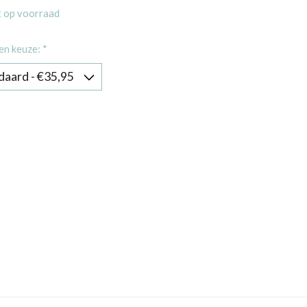
t op voorraad
en keuze:
*