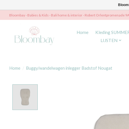
Bloomb
Bloombay - Babies & Kids - Bali home & interior - Robert Orlentpromenade 9
Home
Kleding SUMME
LIJSTEN
Home
/
Buggy/wandelwagen inlegger Badstof Nougat
Product image slideshow Items