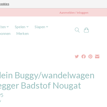
ookies
Aanmelden / Inloggen
Eten
Spelen
Slapen
bonnen
Merken
llein Buggy/wandelwagen
legger Badstof Nougat
95
w