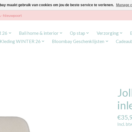
ay maakt gebruik van cookies om jou de beste service te verlenen.
Manage c
A - Nieuwpoort
R 26
Bali home & interior
Op stap
Verzorging
Kleding WINTER 26
Bloombay Geschenklijsten
Cadeau
Jo
in
€35,
Incl. bt