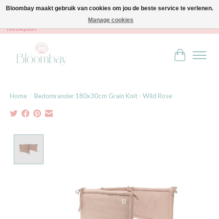
Bloombay maakt gebruik van cookies om jou de beste service te verlenen.
Manage cookies
Bloombay - Babies & Kids - Bali home & interior - Robert Orlentpromenade 9A -
Nieuwpoort
Winkelwag
Home
/
Bedomrander 180x30cm Grain Knit - Wild Rose
Product image slideshow Items