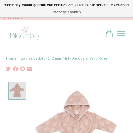
Bloombay maakt gebruik van cookies om jou de beste service te verlenen.
Manage cookies
Bloombay - Babies & Kids - Bali home & interior - Robert Orlentpromenade 9A -
Nieuwpoort
Winkelwag
Home
/
Badjas Badstof 1-2 jaar Miffy Jacquard Wild Rose
Product image slideshow Items