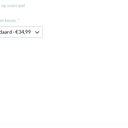
t op voorraad
en keuze:
*