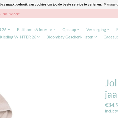
ay maakt gebruik van cookies om jou de beste service te verlenen.
Manage c
A - Nieuwpoort
R 26
Bali home & interior
Op stap
Verzorging
Kleding WINTER 26
Bloombay Geschenklijsten
Cadeau
Jol
ja
€34,
Incl. bt