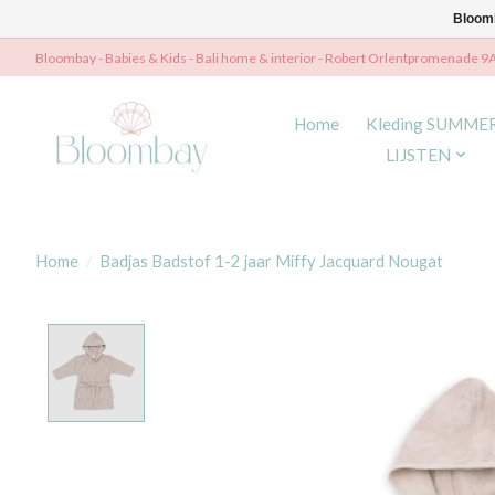
Bloomb
Bloombay - Babies & Kids - Bali home & interior - Robert Orlentpromenade 9
Home
Kleding SUMME
LIJSTEN
Home
/
Badjas Badstof 1-2 jaar Miffy Jacquard Nougat
Product image slideshow Items