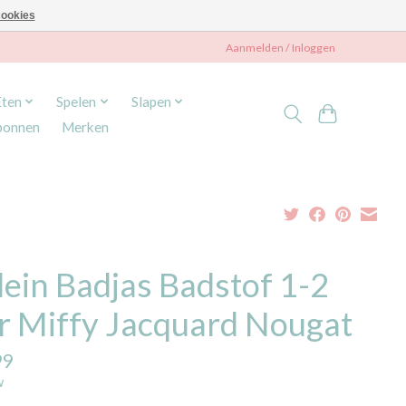
ookies
Aanmelden / Inloggen
Eten
Spelen
Slapen
bonnen
Merken
lein Badjas Badstof 1-2
ar Miffy Jacquard Nougat
99
w