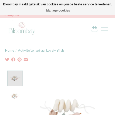
Bloombay maakt gebruik van cookies om jou de beste service te verlenen.
Manage cookies
Bloombay - Babies & Kids - Bali home & interior - Robert Orlentpromenade 9A -
Nieuwpoort
Winkelwag
Home
/
Activiteitenspiraal Lovely Birds
Product image slideshow Items