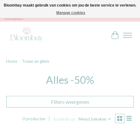
Bloombay maakt gebruik van cookies om jou de beste service te verlenen.
Manage cookies
Bloombay - Babies & Kids - Bali home & interior - Robert Orlentpromenade 9A -
Nieuwpoort
Winkelwag
Home
/
Truien en gilets
Alles -50%
Filters weergeven
0 producten
Sorteren op
Meest bekeken