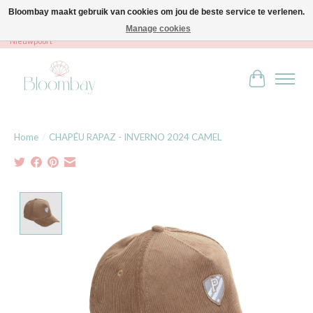
Bloombay maakt gebruik van cookies om jou de beste service te verlenen.
Manage cookies
Bloombay - Babies & Kids - Bali home & interior - Robert Orlentpromenade 9A -
Nieuwpoort
Winkelwag
Home
/
CHAPÉU RAPAZ - INVERNO 2024 CAMEL
Product image slideshow Items