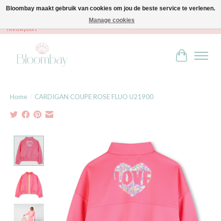
Bloombay maakt gebruik van cookies om jou de beste service te verlenen.
Manage cookies
Bloombay - Babies & Kids - Bali home & interior - Robert Orlentpromenade 9A -
Nieuwpoort
Winkelwag
Home
/
CARDIGAN COUPE ROSE FLUO U21900
Product image slideshow Items