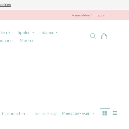
ookies
Aanmelden / Inloggen
Eten
Spelen
Slapen
bonnen
Merken
Sorteren op
Meest bekeken
0 producten