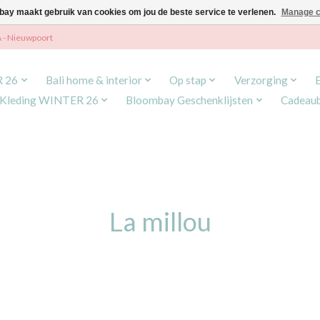
ay maakt gebruik van cookies om jou de beste service te verlenen.
Manage c
A - Nieuwpoort
R 26
Bali home & interior
Op stap
Verzorging
Kleding WINTER 26
Bloombay Geschenklijsten
Cadeau
La millou