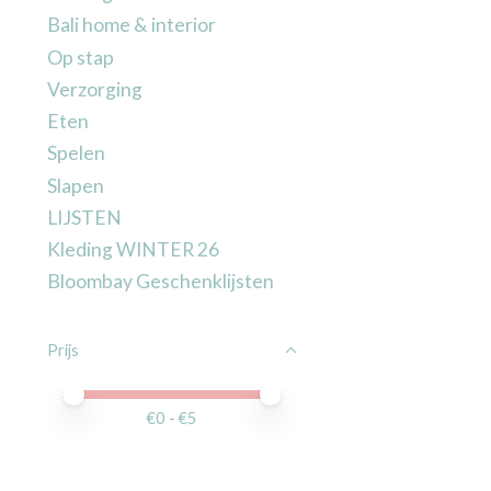
Bali home & interior
Op stap
Verzorging
Eten
Spelen
Slapen
LIJSTEN
Kleding WINTER 26
Bloombay Geschenklijsten
Prijs
Minimale prijswaarde
Price maximum value
€
0
- €
5