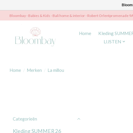
Bloomb
Bloombay - Babies & Kids - Bali home & interior - Robert Orlentpromenade 9
Home
Kleding SUMME
LIJSTEN
Home
/
Merken
/
La millou
Categorieën
Kleding SUMMER 26