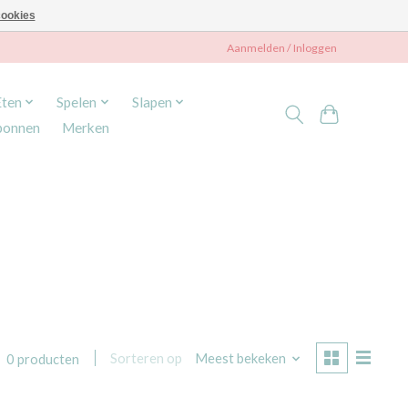
ookies
Aanmelden / Inloggen
Eten
Spelen
Slapen
bonnen
Merken
Sorteren op
Meest bekeken
0 producten