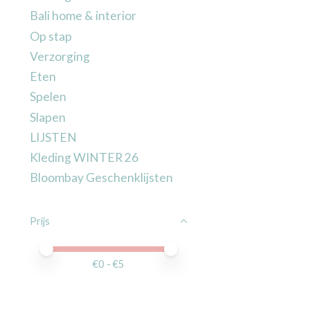
Bali home & interior
Op stap
Verzorging
Eten
Spelen
Slapen
LIJSTEN
Kleding WINTER 26
Bloombay Geschenklijsten
Prijs
Minimale prijswaarde
Price maximum value
€
0
- €
5