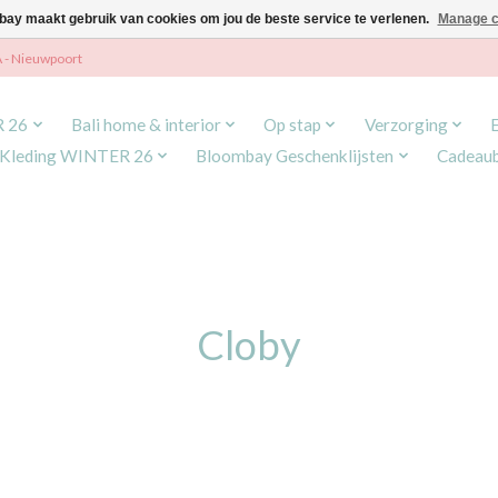
ay maakt gebruik van cookies om jou de beste service te verlenen.
Manage c
A - Nieuwpoort
R 26
Bali home & interior
Op stap
Verzorging
Kleding WINTER 26
Bloombay Geschenklijsten
Cadeau
Cloby