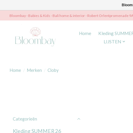
Bloomb
Bloombay - Babies & Kids - Bali home & interior - Robert Orlentpromenade 9
Home
Kleding SUMME
LIJSTEN
Home
/
Merken
/
Cloby
Categorieën
Kleding SUMMER 26