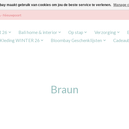
ay maakt gebruik van cookies om jou de beste service te verlenen.
Manage c
A - Nieuwpoort
R 26
Bali home & interior
Op stap
Verzorging
Kleding WINTER 26
Bloombay Geschenklijsten
Cadeau
Braun