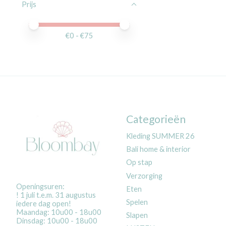
Prijs
Minimale prijswaarde
Price maximum value
€
0
- €
75
Categorieën
Kleding SUMMER 26
Bali home & interior
Op stap
Verzorging
Openingsuren:
Eten
! 1 juli t.e.m. 31 augustus
Spelen
iedere dag open!
Maandag: 10u00 - 18u00
Slapen
Dinsdag: 10u00 - 18u00