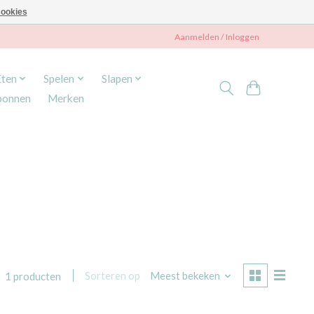
ookies
Aanmelden / Inloggen
Eten
Spelen
Slapen
bonnen
Merken
Sorteren op
Meest bekeken
1 producten