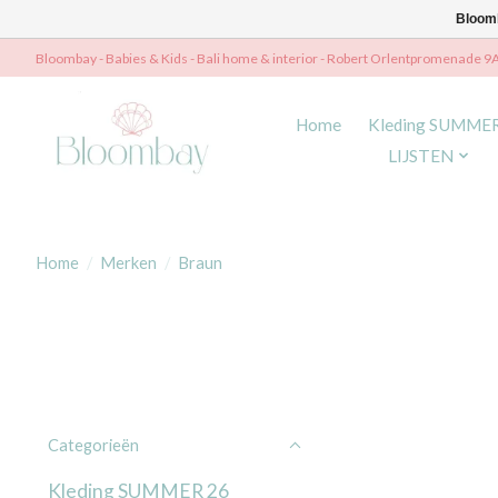
Bloomb
Bloombay - Babies & Kids - Bali home & interior - Robert Orlentpromenade 9
Home
Kleding SUMME
LIJSTEN
Home
/
Merken
/
Braun
Categorieën
Kleding SUMMER 26