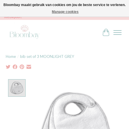
Bloombay maakt gebruik van cookies om jou de beste service te verlenen.
Manage cookies
Bloombay - Babies & Kids - Bali home & interior - Robert Orlentpromenade 9A -
Nieuwpoort
Winkelwag
Home
/
bib set of 3 MOONLIGHT GREY
Product image slideshow Items