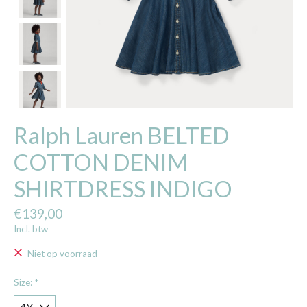
Ralph Lauren BELTED
COTTON DENIM
SHIRTDRESS INDIGO
€139,00
Incl. btw
Niet op voorraad
Size:
*