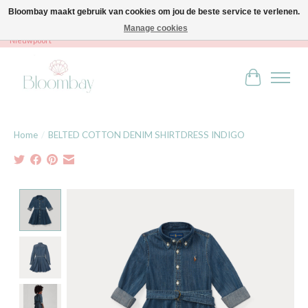
Bloombay maakt gebruik van cookies om jou de beste service te verlenen.
Manage cookies
Bloombay - Babies & Kids - Bali home & interior - Robert Orlentpromenade 9A -
Nieuwpoort
Winkelwag
Home
/
BELTED COTTON DENIM SHIRTDRESS INDIGO
Product image slideshow Items