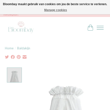
Bloombay maakt gebruik van cookies om jou de beste service te verlenen.
Manage cookies
Bloombay - Babies & Kids - Bali home & interior - Robert Orlentpromenade 9A -
Nieuwpoort
Winkelwag
Home
/
Baldakijn
Product image slideshow Items