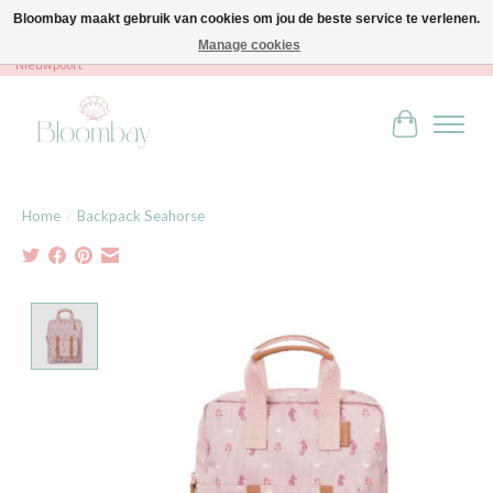
Bloombay maakt gebruik van cookies om jou de beste service te verlenen.
Manage cookies
Bloombay - Babies & Kids - Bali home & interior - Robert Orlentpromenade 9A -
Nieuwpoort
Winkelwag
Home
/
Backpack Seahorse
Product image slideshow Items