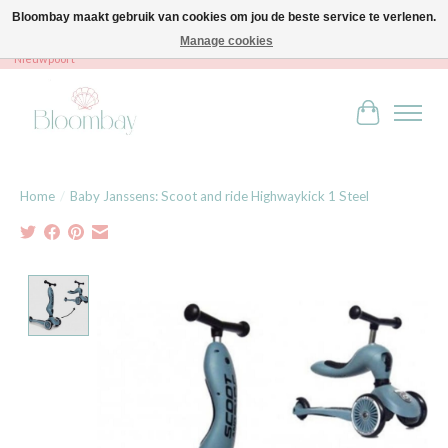
Bloombay maakt gebruik van cookies om jou de beste service te verlenen.
Manage cookies
Bloombay - Babies & Kids - Bali home & interior - Robert Orlentpromenade 9A -
Nieuwpoort
Winkelwag
Home
/
Baby Janssens: Scoot and ride Highwaykick 1 Steel
Product image slideshow Items