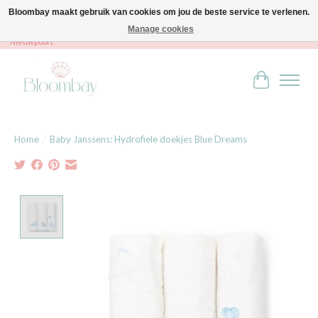
Bloombay maakt gebruik van cookies om jou de beste service te verlenen.
Manage cookies
Bloombay - Babies & Kids - Bali home & interior - Robert Orlentpromenade 9A -
Nieuwpoort
Winkelwag
Home
/
Baby Janssens: Hydrofiele doekjes Blue Dreams
Product image slideshow Items