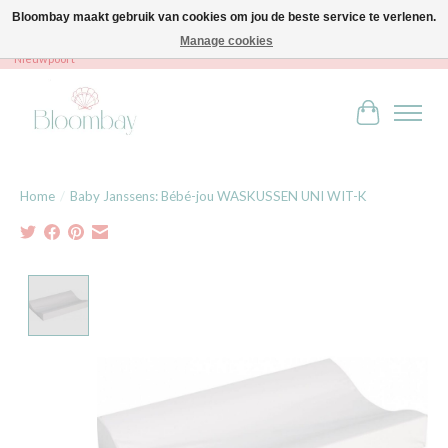
Bloombay maakt gebruik van cookies om jou de beste service te verlenen.
Manage cookies
Bloombay - Babies & Kids - Bali home & interior - Robert Orlentpromenade 9A -
Nieuwpoort
Winkelwag
Home
/
Baby Janssens: Bébé-jou WASKUSSEN UNI WIT-K
Product image slideshow Items