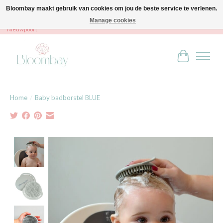
Bloombay maakt gebruik van cookies om jou de beste service te verlenen.
Manage cookies
Bloombay - Babies & Kids - Bali home & interior - Robert Orlentpromenade 9A -
Nieuwpoort
Winkelwag
Home
/
Baby badborstel BLUE
Product image slideshow Items