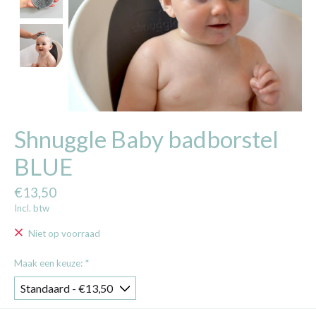
Shnuggle Baby badborstel
BLUE
€13,50
Incl. btw
Niet op voorraad
Maak een keuze:
*