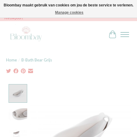
Bloombay maakt gebruik van cookies om jou de beste service te verlenen.
Manage cookies
Bloombay - Babies & Kids - Bali home & interior - Robert Orlentpromenade 9A -
Nieuwpoort
Winkelwag
Home
/
B-Bath Bear Grijs
Product image slideshow Items