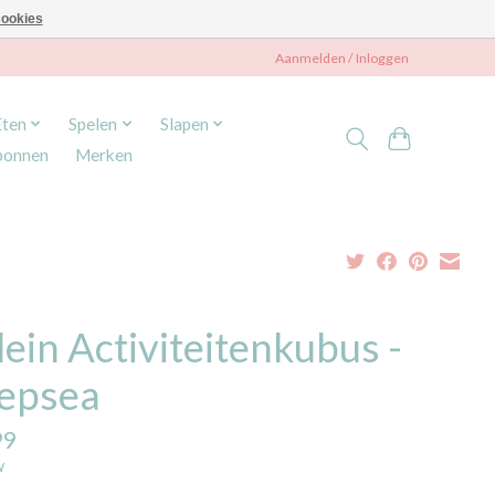
ookies
Aanmelden / Inloggen
Eten
Spelen
Slapen
bonnen
Merken
lein Activiteitenkubus -
epsea
99
w