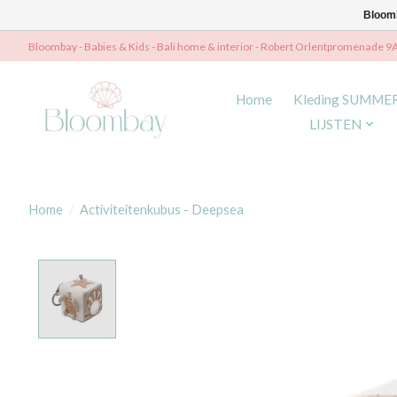
Bloomb
Bloombay - Babies & Kids - Bali home & interior - Robert Orlentpromenade 9
Home
Kleding SUMME
LIJSTEN
Home
/
Activiteitenkubus - Deepsea
Product image slideshow Items