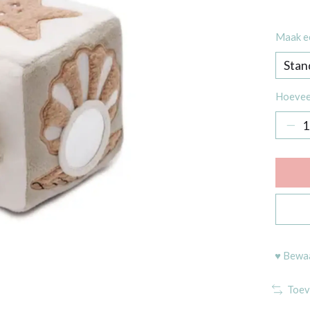
Maak e
Hoevee
♥ Bewaa
Toev