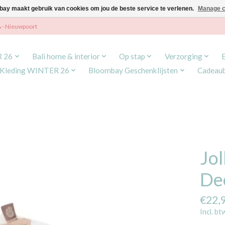
ay maakt gebruik van cookies om jou de beste service te verlenen.
Manage c
A - Nieuwpoort
R 26
Bali home & interior
Op stap
Verzorging
Kleding WINTER 26
Bloombay Geschenklijsten
Cadeau
Jol
De
€22,
Incl. bt