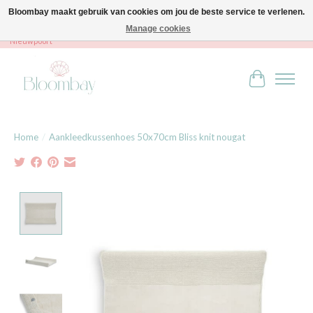
Bloombay maakt gebruik van cookies om jou de beste service te verlenen.
Manage cookies
Bloombay - Babies & Kids - Bali home & interior - Robert Orlentpromenade 9A -
Nieuwpoort
Winkelwag
Home
/
Aankleedkussenhoes 50x70cm Bliss knit nougat
Product image slideshow Items