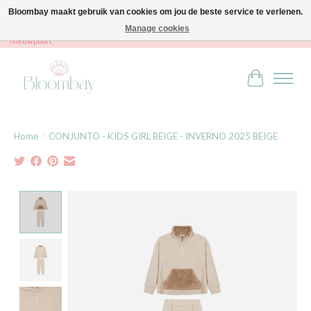
Bloombay maakt gebruik van cookies om jou de beste service te verlenen.
Manage cookies
Bloombay - Babies & Kids - Bali home & interior - Robert Orlentpromenade 9A -
Nieuwpoort
Winkelwag
Home
/
CONJUNTO - KIDS GIRL BEIGE - INVERNO 2025 BEIGE
Product image slideshow Items