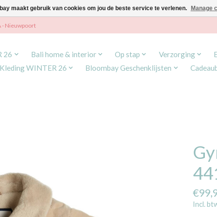
ay maakt gebruik van cookies om jou de beste service te verlenen.
Manage c
A - Nieuwpoort
R 26
Bali home & interior
Op stap
Verzorging
Kleding WINTER 26
Bloombay Geschenklijsten
Cadeau
Gy
44
€99,
Incl. bt