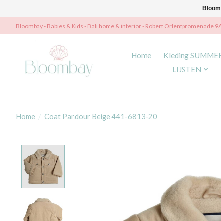
Bloomb
Bloombay - Babies & Kids - Bali home & interior - Robert Orlentpromenade 9
Home
Kleding SUMME
LIJSTEN
Home
/
Coat Pandour Beige 441-6813-20
Product image slideshow Items