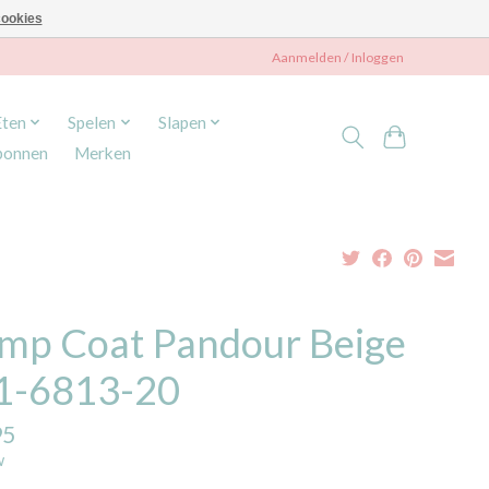
ookies
Aanmelden / Inloggen
Eten
Spelen
Slapen
bonnen
Merken
mp Coat Pandour Beige
1-6813-20
95
w