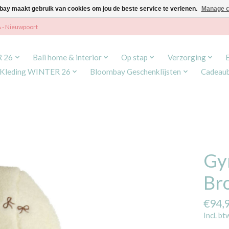
ay maakt gebruik van cookies om jou de beste service te verlenen.
Manage c
A - Nieuwpoort
R 26
Bali home & interior
Op stap
Verzorging
Kleding WINTER 26
Bloombay Geschenklijsten
Cadeau
Gy
Br
€94,
Incl. bt