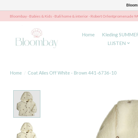
Bloomb
Bloombay - Babies & Kids - Bali home & interior - Robert Orlentpromenade 9
Home
Kleding SUMME
LIJSTEN
Home
/
Coat Alies Off White - Brown 441-6736-10
Product image slideshow Items