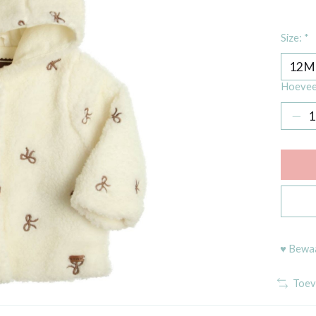
Size:
*
Hoevee
♥ Bewaa
Toev