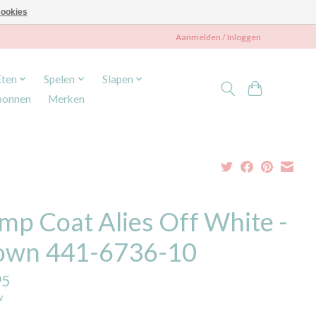
ookies
Aanmelden / Inloggen
Eten
Spelen
Slapen
bonnen
Merken
mp Coat Alies Off White -
own 441-6736-10
95
w