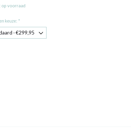
t op voorraad
en keuze:
*