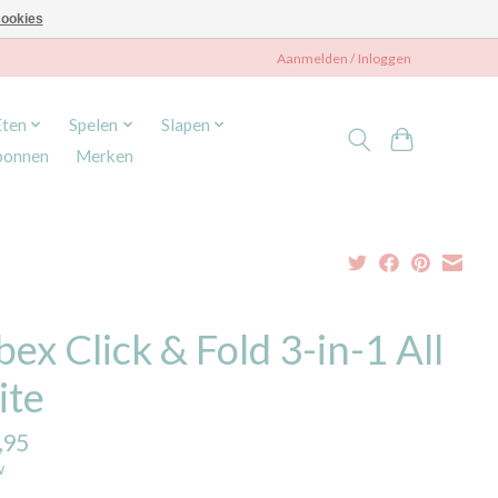
ookies
Aanmelden / Inloggen
Eten
Spelen
Slapen
bonnen
Merken
ex Click & Fold 3-in-1 All
ite
,95
w