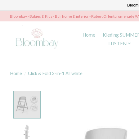
Bloomb
Bloombay - Babies & Kids - Bali home & interior - Robert Orlentpromenade 9
Home
Kleding SUMME
LIJSTEN
Home
/
Click & Fold 3-in-1 All white
Product image slideshow Items