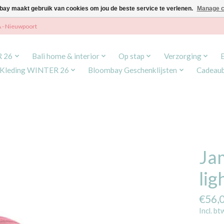
ay maakt gebruik van cookies om jou de beste service te verlenen.
Manage c
A - Nieuwpoort
R 26
Bali home & interior
Op stap
Verzorging
Kleding WINTER 26
Bloombay Geschenklijsten
Cadeau
Ja
lig
€56,
Incl. bt