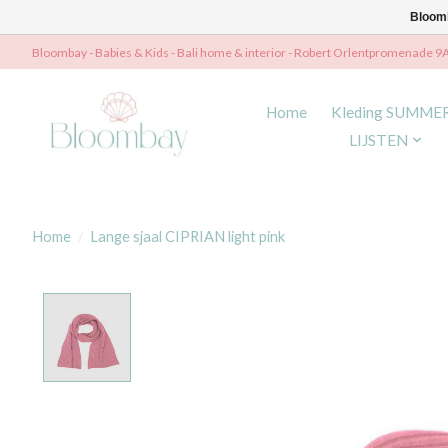
Bloomb
Bloombay - Babies & Kids - Bali home & interior - Robert Orlentpromenade 9
Home
Kleding SUMME
LIJSTEN
Home
/
Lange sjaal CIPRIAN light pink
Product image slideshow Items