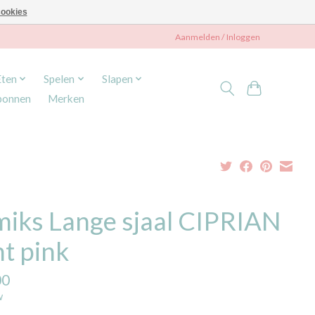
ookies
Aanmelden / Inloggen
Eten
Spelen
Slapen
bonnen
Merken
miks Lange sjaal CIPRIAN
ht pink
00
w