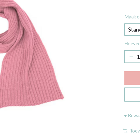
Maak e
Hoevee
♥ Bewaa
Toev