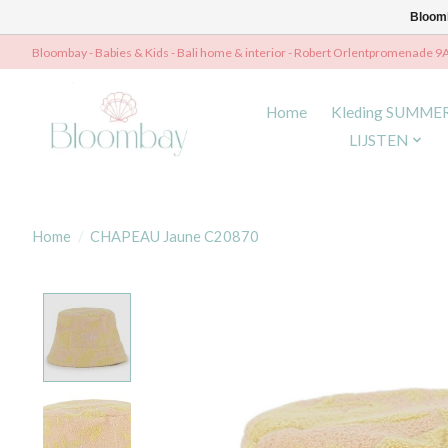
Bloomb
Bloombay - Babies & Kids - Bali home & interior - Robert Orlentpromenade 9
Home
Kleding SUMME
LIJSTEN
Home
/
CHAPEAU Jaune C20870
Product image slideshow Items