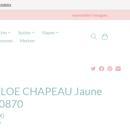
ookies
Aanmelden / Inloggen
Eten
Spelen
Slapen
bonnen
Merken
LOE CHAPEAU Jaune
0870
00
w