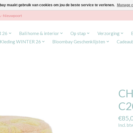
ay maakt gebruik van cookies om jou de beste service te verlenen.
Manage c
A - Nieuwpoort
R 26
Bali home & interior
Op stap
Verzorging
Kleding WINTER 26
Bloombay Geschenklijsten
Cadeau
CH
C2
€85,
Incl. bt