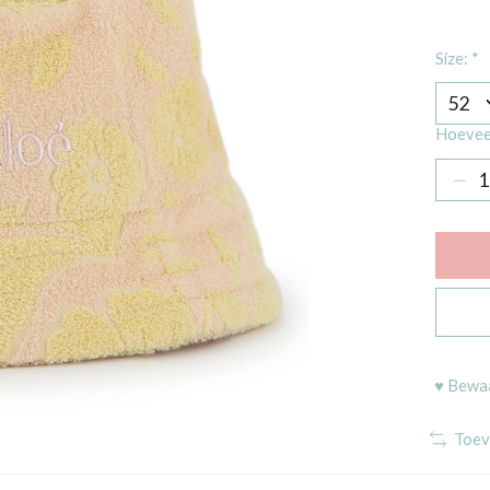
Size:
*
Hoevee
♥ Bewaa
Toev