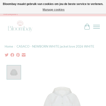
Bloombay maakt gebruik van cookies om jou de beste service te verlenen.
Manage cookies
Bloombay - Babies & Kids - Bali home & interior - Robert Orlentpromenade 9A -
Nieuwpoort
Winkelwag
Home
/
CASACO - NEWBORN WHITE jacket love 2026 WHITE
Product image slideshow Items