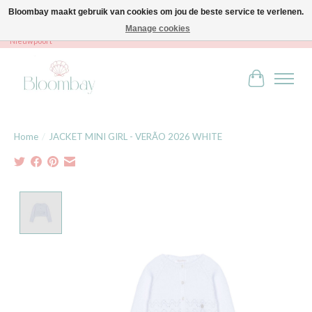
Bloombay maakt gebruik van cookies om jou de beste service te verlenen.
Manage cookies
Bloombay - Babies & Kids - Bali home & interior - Robert Orlentpromenade 9A -
Nieuwpoort
Winkelwag
Home
/
JACKET MINI GIRL - VERÃO 2026 WHITE
Product image slideshow Items