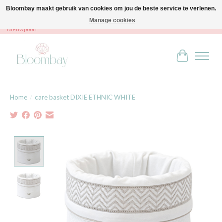
Bloombay maakt gebruik van cookies om jou de beste service te verlenen.
Manage cookies
Bloombay - Babies & Kids - Bali home & interior - Robert Orlentpromenade 9A -
Nieuwpoort
Winkelwag
Home
/
care basket DIXIE ETHNIC WHITE
Product image slideshow Items