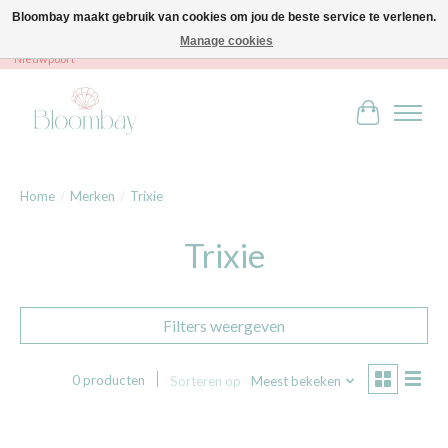
Bloombay maakt gebruik van cookies om jou de beste service te verlenen.
Manage cookies
Bloombay - Babies & Kids - Bali home & interior - Robert Orlentpromenade 9A -
Nieuwpoort
Winkelwag
Home
/
Merken
/
Trixie
Trixie
Filters weergeven
0 producten
Sorteren op
Meest bekeken