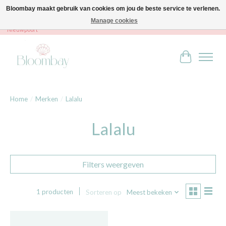
Bloombay maakt gebruik van cookies om jou de beste service te verlenen.
Manage cookies
Bloombay - Babies & Kids - Bali home & interior - Robert Orlentpromenade 9A -
Nieuwpoort
Winkelwag
Home
/
Merken
/
Lalalu
Lalalu
Filters weergeven
1 producten
Sorteren op
Meest bekeken