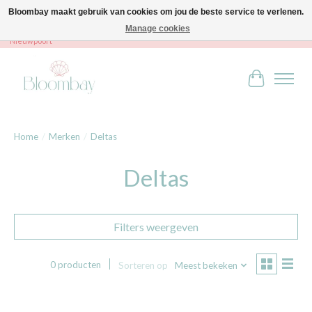
Bloombay maakt gebruik van cookies om jou de beste service te verlenen.
Manage cookies
Bloombay - Babies & Kids - Bali home & interior - Robert Orlentpromenade 9A -
Nieuwpoort
Winkelwag
Home
/
Merken
/
Deltas
Deltas
Filters weergeven
0 producten
Sorteren op
Meest bekeken