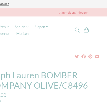
ookies
Aanmelden / Inloggen
Eten
Spelen
Slapen
bonnen
Merken
lph Lauren BOMBER
MPANY OLIVE/C8496
,00
w