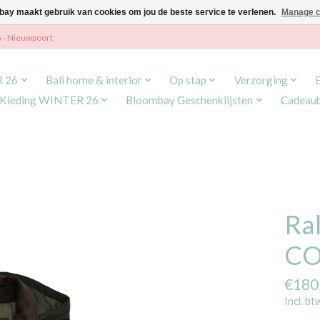
ay maakt gebruik van cookies om jou de beste service te verlenen.
Manage c
A - Nieuwpoort
R 26
Bali home & interior
Op stap
Verzorging
Kleding WINTER 26
Bloombay Geschenklijsten
Cadeau
Ra
CO
€180
Incl. bt