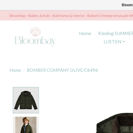
Bloomb
Bloombay - Babies & Kids - Bali home & interior - Robert Orlentpromenade 9
Home
Kleding SUMME
LIJSTEN
Home
/
BOMBER COMPANY OLIVE/C8496
Product image slideshow Items