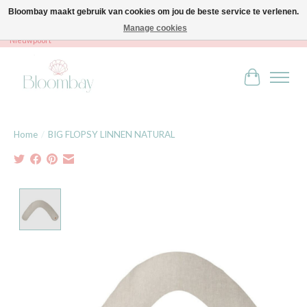
Bloombay maakt gebruik van cookies om jou de beste service te verlenen.
Manage cookies
Bloombay - Babies & Kids - Bali home & interior - Robert Orlentpromenade 9A -
Nieuwpoort
Winkelwag
Home
/
BIG FLOPSY LINNEN NATURAL
Product image slideshow Items