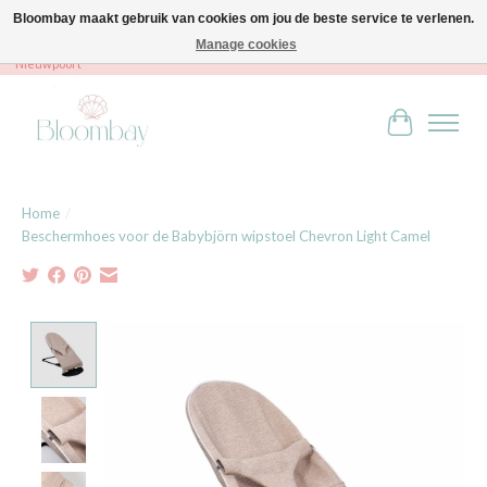
Bloombay maakt gebruik van cookies om jou de beste service te verlenen.
Manage cookies
Bloombay - Babies & Kids - Bali home & interior - Robert Orlentpromenade 9A -
Nieuwpoort
Winkelwag
Home
/
Beschermhoes voor de Babybjörn wipstoel Chevron Light Camel
Product image slideshow Items