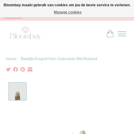
Bloombay maakt gebruik van cookies om jou de beste service te verlenen.
Manage cookies
Bloombay - Babies & Kids - Bali home & interior - Robert Orlentpromenade 9A -
Nieuwpoort
Winkelwag
Home
/
Beeldje Koppel Hars Gebroken Wit/Naturel
Product image slideshow Items