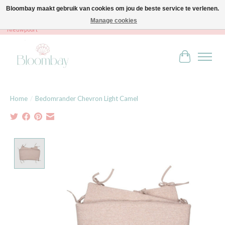
Bloombay maakt gebruik van cookies om jou de beste service te verlenen.
Manage cookies
Bloombay - Babies & Kids - Bali home & interior - Robert Orlentpromenade 9A -
Nieuwpoort
Winkelwag
Home
/
Bedomrander Chevron Light Camel
Product image slideshow Items