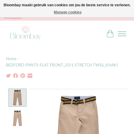
Bloombay maakt gebruik van cookies om jou de beste service te verlenen.
Manage cookies
Bloombay - Babies & Kids - Bali home & interior - Robert Orlentpromenade 9A -
Nieuwpoort
Winkelwag
Home
/
BEDFORD-PANTS-FLAT FRONT_20/1 STRETCH TWILL_KHAKI
Product image slideshow Items